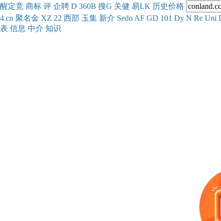
醒
定
竞
商
标
评
企
聘
D
360
B
搜
G
关健
易
LK
历史
价格
4.cn
聚名
金
XZ
22
西部
玉
集
新
介
Se
do
AF
GD
101
Dy
N
Re
Uni
表
信息
中介
知识