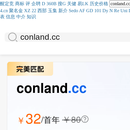
醒
定
竞
商
标
评
企
聘
D
360
B
搜
G
关健
易
LK
历史
价格
4.cn
聚名
金
XZ
22
西部
玉
集
新
介
Se
do
AF
GD
101
Dy
N
Re
Uni
表
信息
中介
知识