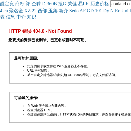
醒
定
竞
商
标
评
企
聘
D
360
B
搜
G
关健
易
LK
历史
价格
4.cn
聚名
金
XZ
22
西部
玉
集
新
介
Se
do
AF
GD
101
Dy
N
Re
Uni
表
信息
中介
知识