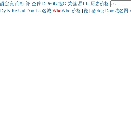
醒
定
竞
商
标
评
企
聘
D
360
B
搜
G
关健
易
LK
历史
价格
Dy
N
Re
Uni
Dan
Lo
名城
Who
Who
价格
[
微
]
墙
dog
Dom域名网