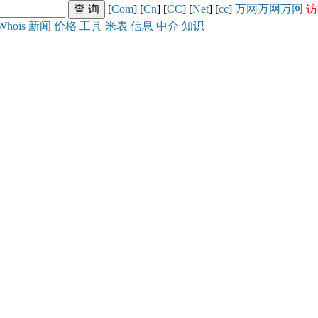
[
Com
] [
Cn
] [
CC
] [
Net
] [
cc
]
万网
万网
万网
访
Whois
新闻
价格
工具
米表
信息
中介
知识