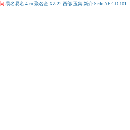
问
易名
易
名
4.cn
聚名
金
XZ
22
西部
玉
集
新
介
Se
do
AF
GD
101