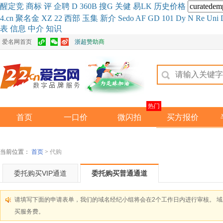
醒
定
竞
商
标
评
企
聘
D
360
B
搜
G
关健
易
LK
历史
价格
4.cn
聚名
金
XZ
22
西部
玉
集
新
介
Se
do
AF
GD
101
Dy
N
Re
Uni
表
信息
中介
知识