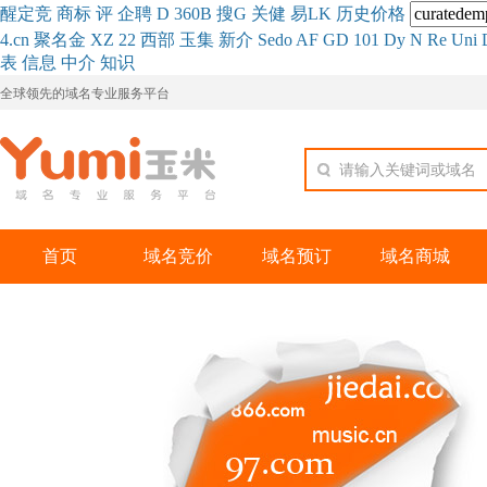
醒
定
竞
商
标
评
企
聘
D
360
B
搜
G
关健
易
LK
历史
价格
4.cn
聚名
金
XZ
22
西部
玉
集
新
介
Se
do
AF
GD
101
Dy
N
Re
Uni
表
信息
中介
知识