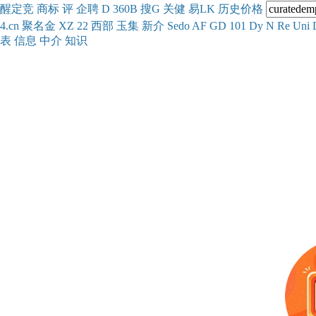
醒
定
竞
商
标
评
企
聘
D
360
B
搜
G
关健
易
LK
历史
价格
4.cn
聚名
金
XZ
22
西部
玉
集
新
介
Se
do
AF
GD
101
Dy
N
Re
Uni
表
信息
中介
知识