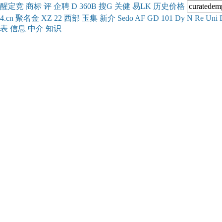
醒
定
竞
商
标
评
企
聘
D
360
B
搜
G
关健
易
LK
历史
价格
4.cn
聚名
金
XZ
22
西部
玉
集
新
介
Se
do
AF
GD
101
Dy
N
Re
Uni
表
信息
中介
知识