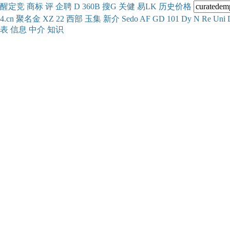
醒
定
竞
商
标
评
企
聘
D
360
B
搜
G
关健
易
LK
历史
价格
4.cn
聚名
金
XZ
22
西部
玉
集
新
介
Se
do
AF
GD
101
Dy
N
Re
Uni
表
信息
中介
知识