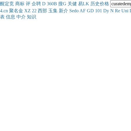
醒
定
竞
商
标
评
企
聘
D
360
B
搜
G
关健
易
LK
历史
价格
4.cn
聚名
金
XZ
22
西部
玉
集
新
介
Se
do
AF
GD
101
Dy
N
Re
Uni
表
信息
中介
知识