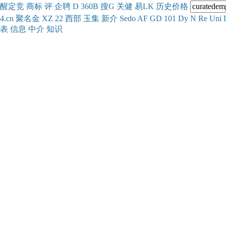
醒
定
竞
商
标
评
企
聘
D
360
B
搜
G
关健
易
LK
历史
价格
4.cn
聚名
金
XZ
22
西部
玉
集
新
介
Se
do
AF
GD
101
Dy
N
Re
Uni
表
信息
中介
知识