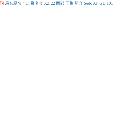
问
易名
易
名
4.cn
聚名
金
XZ
22
西部
玉
集
新
介
Se
do
AF
GD
101