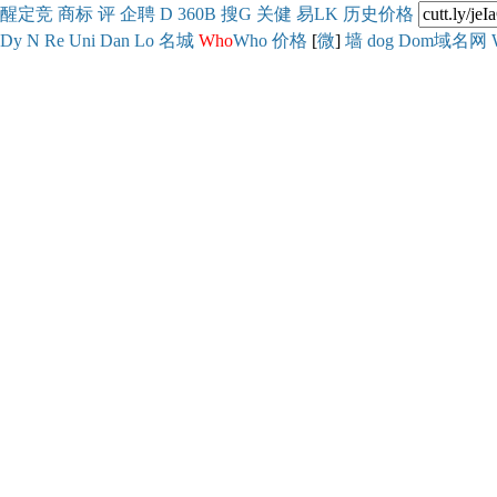
醒
定
竞
商
标
评
企
聘
D
360
B
搜
G
关健
易
LK
历史
价格
Dy
N
Re
Uni
Dan
Lo
名城
Who
Who
价格
[
微
]
墙
dog
Dom域名网