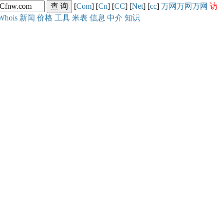
[
Com
] [
Cn
] [
CC
] [
Net
] [
cc
]
万网
万网
万网
访
Whois
新闻
价格
工具
米表
信息
中介
知识