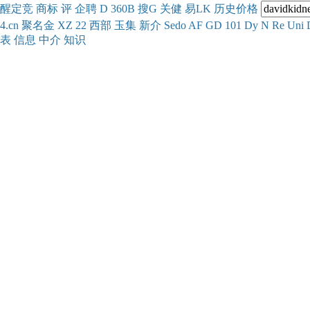
醒
定
竞
商
标
评
企
聘
D
360
B
搜
G
关健
易
LK
历史
价格
4.cn
聚名
金
XZ
22
西部
玉
集
新
介
Se
do
AF
GD
101
Dy
N
Re
Uni
表
信息
中介
知识