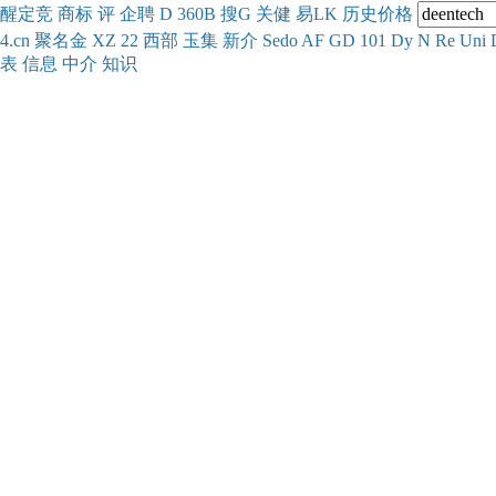
醒
定
竞
商
标
评
企
聘
D
360
B
搜
G
关健
易
LK
历史
价格
4.cn
聚名
金
XZ
22
西部
玉
集
新
介
Se
do
AF
GD
101
Dy
N
Re
Uni
表
信息
中介
知识