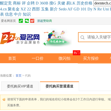
醒
定
竞
商
标
评
企
聘
D
360
B
搜
G
关健
易
LK
历史
价格
4.cn
聚名
金
XZ
22
西部
玉
集
新
介
Se
do
AF
GD
101
Dy
N
Re
Uni
表
信息
中介
知识