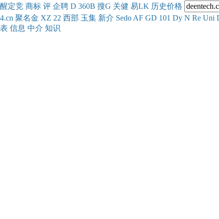
醒
定
竞
商
标
评
企
聘
D
360
B
搜
G
关健
易
LK
历史
价格
4.cn
聚名
金
XZ
22
西部
玉
集
新
介
Se
do
AF
GD
101
Dy
N
Re
Uni
表
信息
中介
知识