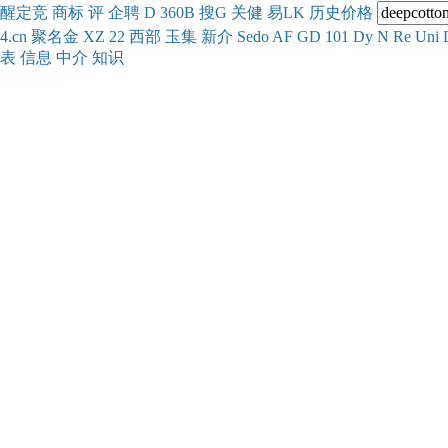
醒
定
竞
商
标
评
企
聘
D
360
B
搜
G
关健
易
LK
历史
价格
4.cn
聚名
金
XZ
22
西部
玉
集
新
介
Se
do
AF
GD
101
Dy
N
Re
Uni
表
信息
中介
知识