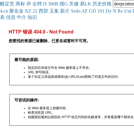
醒
定
竞
商
标
评
企
聘
D
360
B
搜
G
关健
易
LK
历史
价格
4.cn
聚名
金
XZ
22
西部
玉
集
新
介
Se
do
AF
GD
101
Dy
N
Re
Uni
表
信息
中介
知识