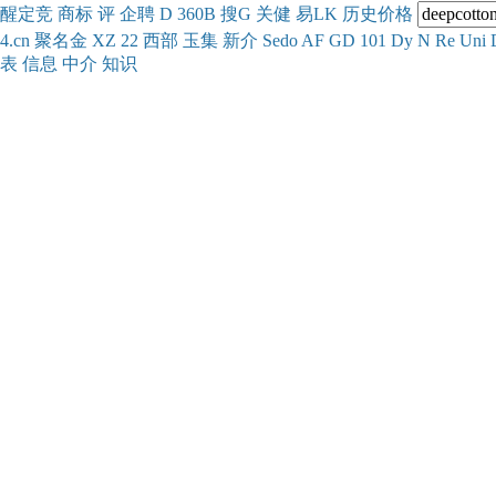
醒
定
竞
商
标
评
企
聘
D
360
B
搜
G
关健
易
LK
历史
价格
4.cn
聚名
金
XZ
22
西部
玉
集
新
介
Se
do
AF
GD
101
Dy
N
Re
Uni
表
信息
中介
知识