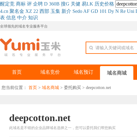
醒
定
竞
商
标
评
企
聘
D
360
B
搜
G
关健
易
LK
历史
价格
4.cn
聚名
金
XZ
22
西部
玉
集
新
介
Se
do
AF
GD
101
Dy
N
Re
Uni
表
信息
中介
知识