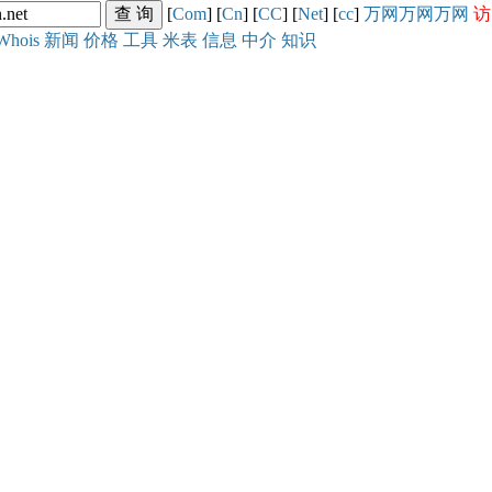
[
Com
] [
Cn
] [
CC
] [
Net
] [
cc
]
万网
万网
万网
访
Whois
新闻
价格
工具
米表
信息
中介
知识