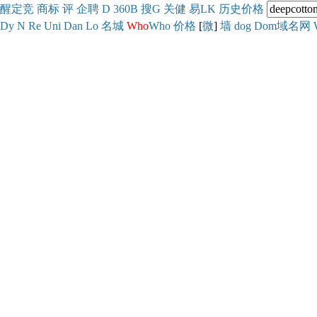
醒
定
竞
商
标
评
企
聘
D
360
B
搜
G
关健
易
LK
历史
价格
Dy
N
Re
Uni
Dan
Lo
名城
Who
Who
价格
[
微
]
墙
dog
Dom域名网