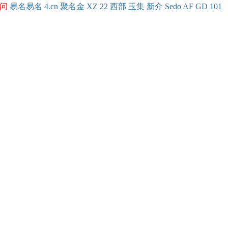
问
易名
易
名
4.cn
聚名
金
XZ
22
西部
玉
集
新
介
Se
do
AF
GD
101