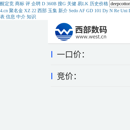
醒
定
竞
商
标
评
企
聘
D
360
B
搜
G
关健
易
LK
历史
价格
4.cn
聚名
金
XZ
22
西部
玉
集
新
介
Se
do
AF
GD
101
Dy
N
Re
Uni
表
信息
中介
知识