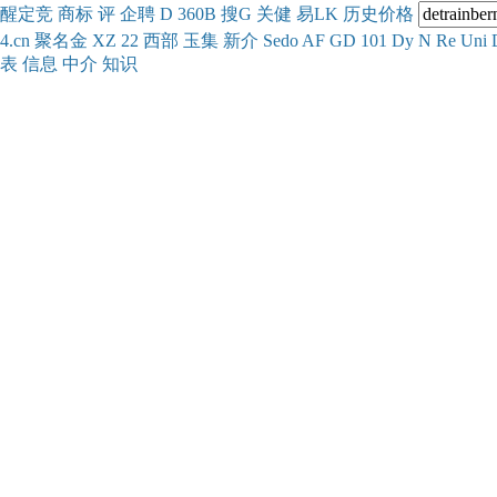
醒
定
竞
商
标
评
企
聘
D
360
B
搜
G
关健
易
LK
历史
价格
4.cn
聚名
金
XZ
22
西部
玉
集
新
介
Se
do
AF
GD
101
Dy
N
Re
Uni
表
信息
中介
知识