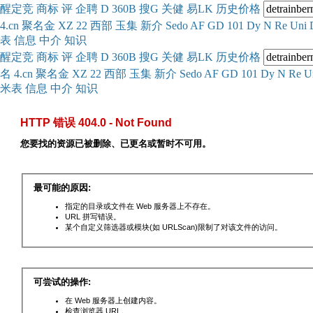
醒
定
竞
商
标
评
企
聘
D
360
B
搜
G
关健
易
LK
历史
价格
4.cn
聚名
金
XZ
22
西部
玉
集
新
介
Se
do
AF
GD
101
Dy
N
Re
Uni
表
信息
中介
知识