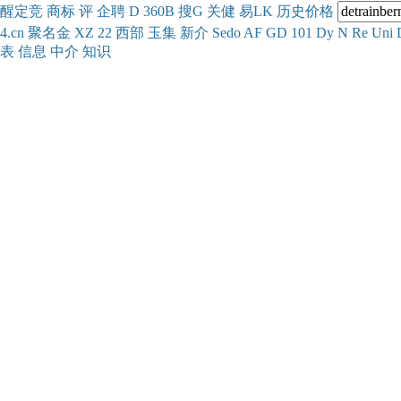
醒
定
竞
商
标
评
企
聘
D
360
B
搜
G
关健
易
LK
历史
价格
4.cn
聚名
金
XZ
22
西部
玉
集
新
介
Se
do
AF
GD
101
Dy
N
Re
Uni
表
信息
中介
知识