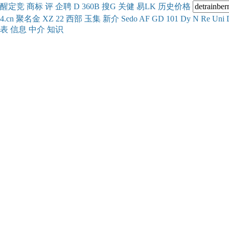
醒
定
竞
商
标
评
企
聘
D
360
B
搜
G
关健
易
LK
历史
价格
4.cn
聚名
金
XZ
22
西部
玉
集
新
介
Se
do
AF
GD
101
Dy
N
Re
Uni
表
信息
中介
知识