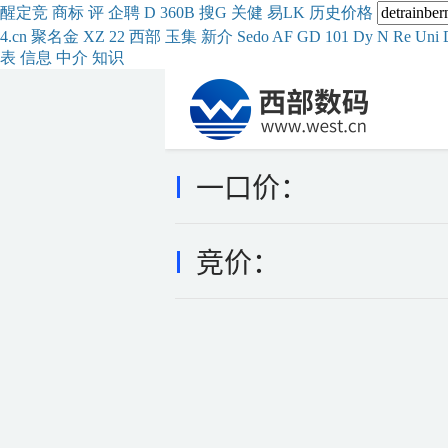
醒
定
竞
商
标
评
企
聘
D
360
B
搜
G
关健
易
LK
历史
价格
4.cn
聚名
金
XZ
22
西部
玉
集
新
介
Se
do
AF
GD
101
Dy
N
Re
Uni
表
信息
中介
知识