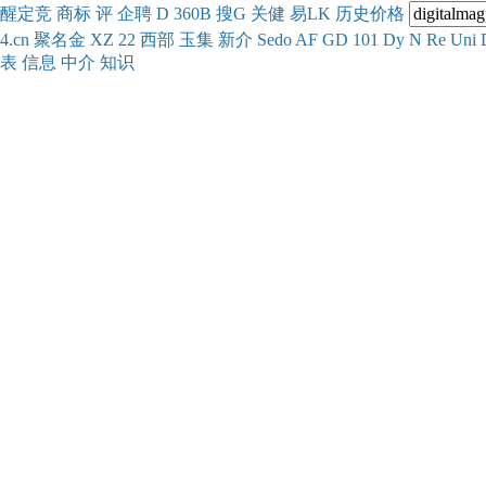
醒
定
竞
商
标
评
企
聘
D
360
B
搜
G
关健
易
LK
历史
价格
4.cn
聚名
金
XZ
22
西部
玉
集
新
介
Se
do
AF
GD
101
Dy
N
Re
Uni
表
信息
中介
知识