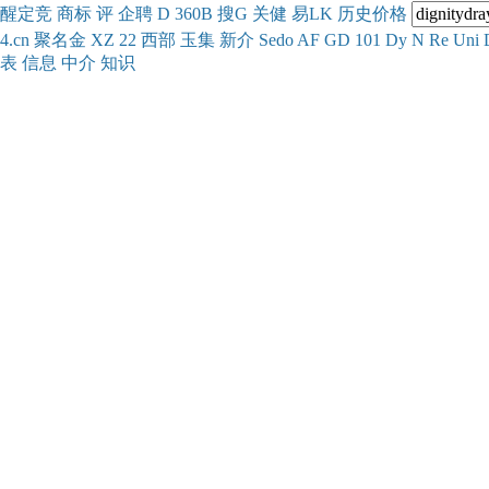
醒
定
竞
商
标
评
企
聘
D
360
B
搜
G
关健
易
LK
历史
价格
4.cn
聚名
金
XZ
22
西部
玉
集
新
介
Se
do
AF
GD
101
Dy
N
Re
Uni
表
信息
中介
知识