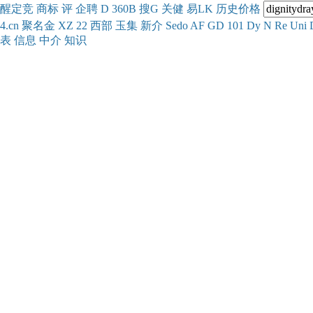
醒
定
竞
商
标
评
企
聘
D
360
B
搜
G
关健
易
LK
历史
价格
4.cn
聚名
金
XZ
22
西部
玉
集
新
介
Se
do
AF
GD
101
Dy
N
Re
Uni
表
信息
中介
知识