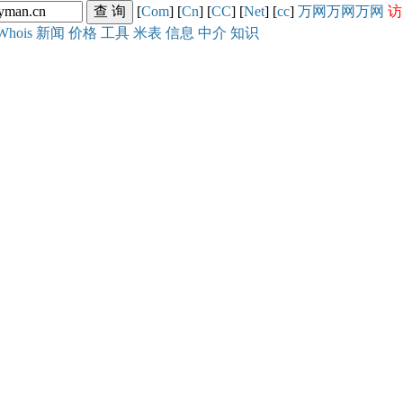
[
Com
] [
Cn
] [
CC
] [
Net
] [
cc
]
万网
万网
万网
访
Whois
新闻
价格
工具
米表
信息
中介
知识