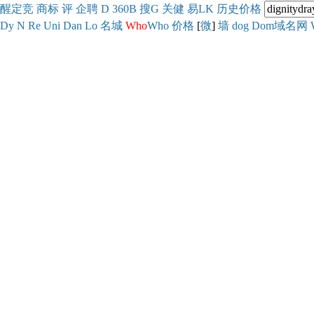
醒
定
竞
商
标
评
企
聘
D
360
B
搜
G
关健
易
LK
历史
价格
Dy
N
Re
Uni
Dan
Lo
名城
Who
Who
价格
[
微
]
墙
dog
Dom域名网