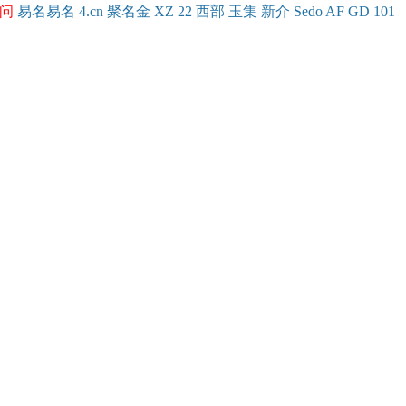
问
易名
易
名
4.cn
聚名
金
XZ
22
西部
玉
集
新
介
Se
do
AF
GD
101