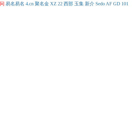
问
易名
易
名
4.cn
聚名
金
XZ
22
西部
玉
集
新
介
Se
do
AF
GD
101