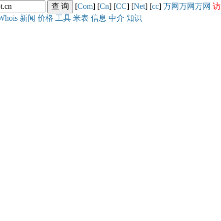
[
Com
] [
Cn
] [
CC
] [
Net
] [
cc
]
万网
万网
万网
访
Whois
新闻
价格
工具
米表
信息
中介
知识