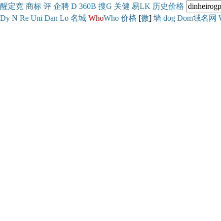
醒
定
竞
商
标
评
企
聘
D
360
B
搜
G
关健
易
LK
历史
价格
Dy
N
Re
Uni
Dan
Lo
名城
Who
Who
价格
[
微
]
墙
dog
Dom域名网