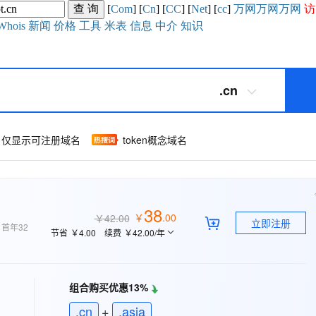
[
Com
] [
Cn
] [
CC
] [
Net
] [
cc
]
万网
万网
万网
访
Whois
新闻
价格
工具
米表
信息
中介
知识