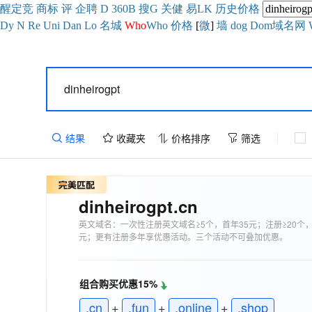
醒
定
竞
商
标
评
企
聘
D
360
B
搜
G
关健
易
LK
历史
价格
Dy
N
Re
Uni
Dan
Lo
名城
Who
Who
价格
[
微
]
墙
dog
Dom域名网