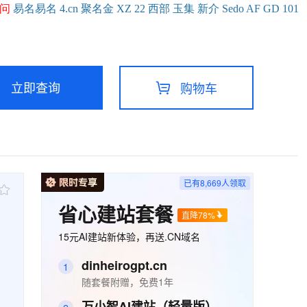
问
易名
易
名
4.cn
聚名
金
XZ
22
西部
玉
集
新
介
Se
do
AF
GD
101