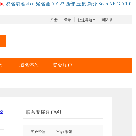
问
易名
易
名
4.cn
聚名
金
XZ
22
西部
玉
集
新
介
Se
do
AF
GD
101