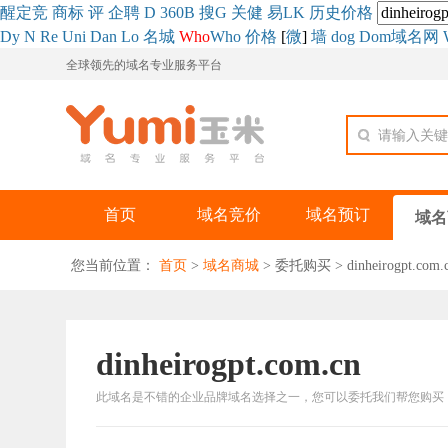
醒
定
竞
商
标
评
企
聘
D
360
B
搜
G
关健
易
LK
历史
价格
Dy
N
Re
Uni
Dan
Lo
名城
Who
Who
价格
[
微
]
墙
dog
Dom域名网