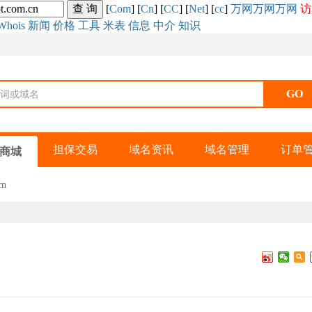
[
Com
] [
Cn
] [
CC
] [
Net
] [
cc
]
万网
万网
万网
访
Whois
新闻
价格
工具
米表
信息
中介
知识