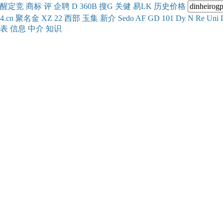
醒
定
竞
商
标
评
企
聘
D
360
B
搜
G
关健
易
LK
历史
价格
4.cn
聚名
金
XZ
22
西部
玉
集
新
介
Se
do
AF
GD
101
Dy
N
Re
Uni
表
信息
中介
知识