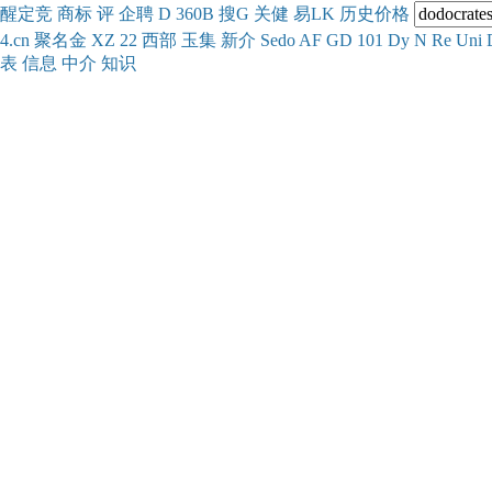
醒
定
竞
商
标
评
企
聘
D
360
B
搜
G
关健
易
LK
历史
价格
4.cn
聚名
金
XZ
22
西部
玉
集
新
介
Se
do
AF
GD
101
Dy
N
Re
Uni
表
信息
中介
知识