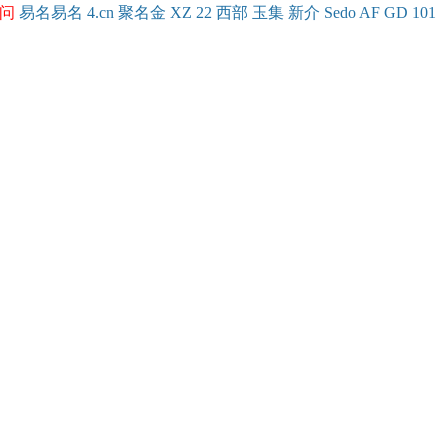
问
易名
易
名
4.cn
聚名
金
XZ
22
西部
玉
集
新
介
Se
do
AF
GD
101