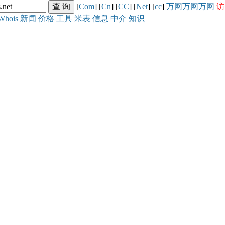
[
Com
] [
Cn
] [
CC
] [
Net
] [
cc
]
万网
万网
万网
访
Whois
新闻
价格
工具
米表
信息
中介
知识