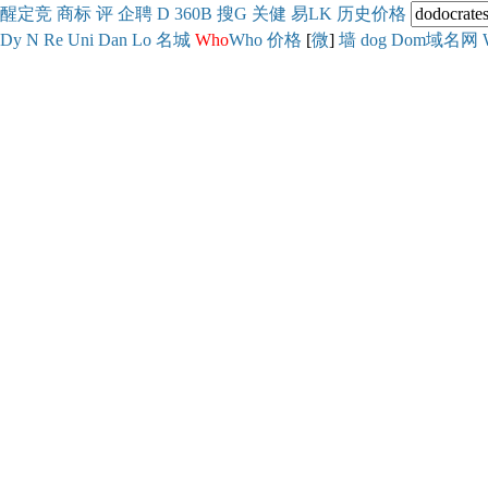
醒
定
竞
商
标
评
企
聘
D
360
B
搜
G
关健
易
LK
历史
价格
Dy
N
Re
Uni
Dan
Lo
名城
Who
Who
价格
[
微
]
墙
dog
Dom域名网