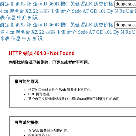
醒
定
竞
商
标
评
企
聘
D
360
B
搜
G
关健
易
LK
历史
价格
4.cn
聚名
金
XZ
22
西部
玉
集
新
介
Se
do
AF
GD
101
Dy
N
Re
Uni
表
信息
中介
知识