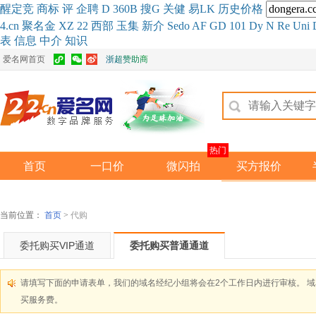
醒
定
竞
商
标
评
企
聘
D
360
B
搜
G
关健
易
LK
历史
价格
4.cn
聚名
金
XZ
22
西部
玉
集
新
介
Se
do
AF
GD
101
Dy
N
Re
Uni
表
信息
中介
知识