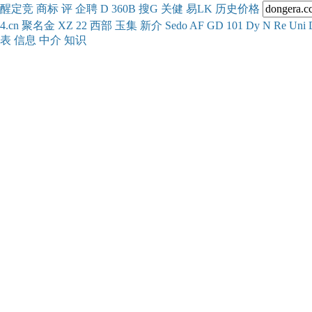
醒
定
竞
商
标
评
企
聘
D
360
B
搜
G
关健
易
LK
历史
价格
4.cn
聚名
金
XZ
22
西部
玉
集
新
介
Se
do
AF
GD
101
Dy
N
Re
Uni
表
信息
中介
知识