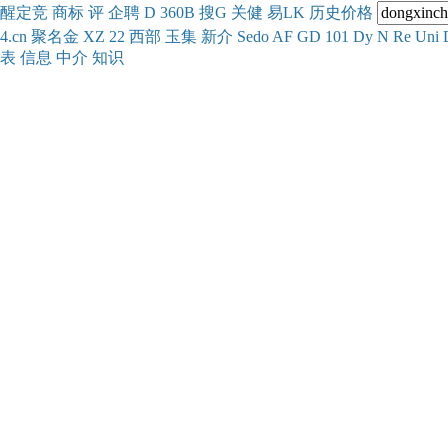
醒
定
竞
商
标
评
企
聘
D
360
B
搜
G
关健
易
LK
历史
价格
4.cn
聚名
金
XZ
22
西部
玉
集
新
介
Se
do
AF
GD
101
Dy
N
Re
Uni
表
信息
中介
知识