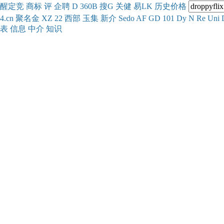
醒
定
竞
商
标
评
企
聘
D
360
B
搜
G
关健
易
LK
历史
价格
4.cn
聚名
金
XZ
22
西部
玉
集
新
介
Se
do
AF
GD
101
Dy
N
Re
Uni
表
信息
中介
知识