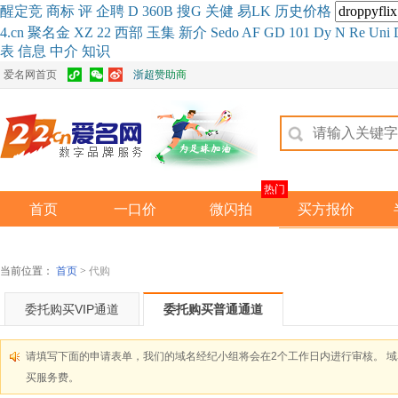
醒
定
竞
商
标
评
企
聘
D
360
B
搜
G
关健
易
LK
历史
价格
4.cn
聚名
金
XZ
22
西部
玉
集
新
介
Se
do
AF
GD
101
Dy
N
Re
Uni
表
信息
中介
知识