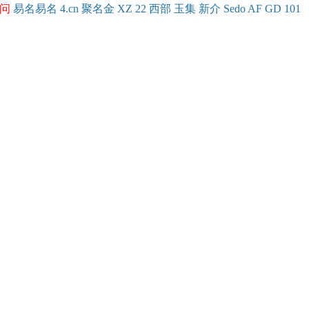
问
易名
易
名
4.cn
聚名
金
XZ
22
西部
玉
集
新
介
Se
do
AF
GD
101