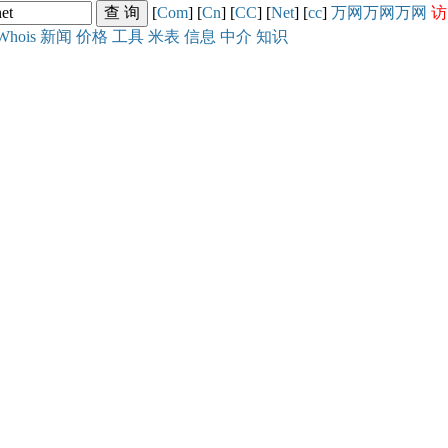
[
Com
] [
Cn
] [
CC
] [
Net
] [
cc
]
万网
万网
万网
访
Whois
新闻
价格
工具
米表
信息
中介
知识