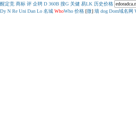
醒
定
竞
商
标
评
企
聘
D
360
B
搜
G
关健
易
LK
历史
价格
Dy
N
Re
Uni
Dan
Lo
名城
Who
Who
价格
[
微
]
墙
dog
Dom域名网