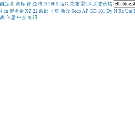
醒
定
竞
商
标
评
企
聘
D
360
B
搜
G
关健
易
LK
历史
价格
4.cn
聚名
金
XZ
22
西部
玉
集
新
介
Se
do
AF
GD
101
Dy
N
Re
Uni
表
信息
中介
知识