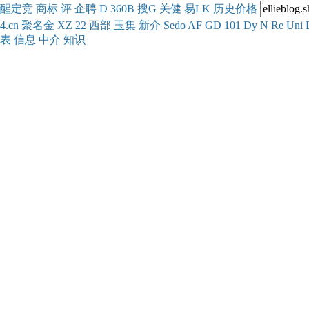
醒
定
竞
商
标
评
企
聘
D
360
B
搜
G
关健
易
LK
历史
价格
4.cn
聚名
金
XZ
22
西部
玉
集
新
介
Se
do
AF
GD
101
Dy
N
Re
Uni
表
信息
中介
知识