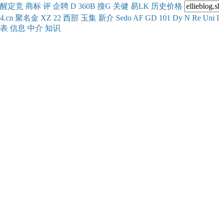
醒
定
竞
商
标
评
企
聘
D
360
B
搜
G
关健
易
LK
历史
价格
4.cn
聚名
金
XZ
22
西部
玉
集
新
介
Se
do
AF
GD
101
Dy
N
Re
Uni
表
信息
中介
知识