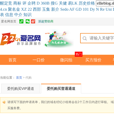
醒
定
竞
商
标
评
企
聘
D
360
B
搜
G
关健
易
LK
历史
价格
4.cn
聚名
金
XZ
22
西部
玉
集
新
介
Se
do
AF
GD
101
Dy
N
Re
Uni
表
信息
中介
知识