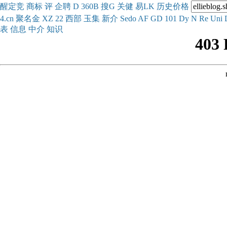
醒
定
竞
商
标
评
企
聘
D
360
B
搜
G
关健
易
LK
历史
价格
4.cn
聚名
金
XZ
22
西部
玉
集
新
介
Se
do
AF
GD
101
Dy
N
Re
Uni
表
信息
中介
知识