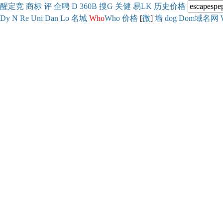
醒
定
竞
商
标
评
企
聘
D
360
B
搜
G
关健
易
LK
历史
价格
Dy
N
Re
Uni
Dan
Lo
名城
Who
Who
价格
[
微
]
墙
dog
Dom域名网