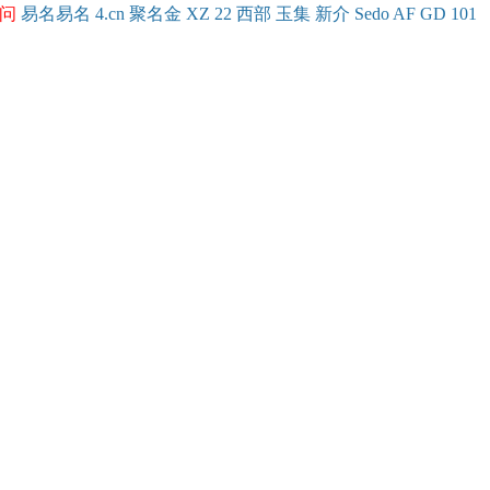
问
易名
易
名
4.cn
聚名
金
XZ
22
西部
玉
集
新
介
Se
do
AF
GD
101