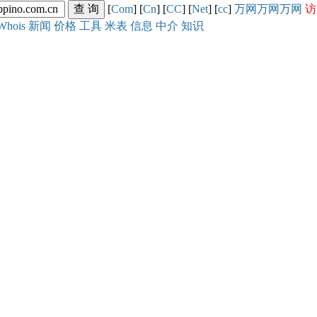
[
Com
] [
Cn
] [
CC
] [
Net
] [
cc
]
万网
万网
万网
访
Whois
新闻
价格
工具
米表
信息
中介
知识